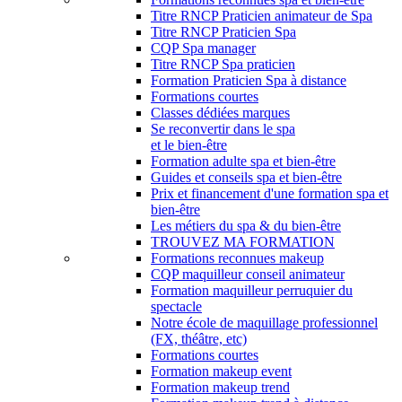
Titre RNCP Praticien animateur de Spa
Titre RNCP Praticien Spa
CQP Spa manager
Titre RNCP Spa praticien
Formation Praticien Spa à distance
Formations courtes
Classes dédiées marques
Se reconvertir dans le spa
et le bien-être
Formation adulte spa et bien-être
Guides et conseils spa et bien-être
Prix et financement d'une formation spa et
bien-être
Les métiers du spa & du bien-être
TROUVEZ MA FORMATION
Formations reconnues makeup
CQP maquilleur conseil animateur
Formation maquilleur perruquier du
spectacle
Notre école de maquillage professionnel
(FX, théâtre, etc)
Formations courtes
Formation makeup event
Formation makeup trend