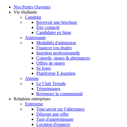
Nos Portes Ouvertes
Vie étudiante
Candidat
Recevoir une brochure
Être contacté
Candidater en ligne
Apprenants
Modalités d'admission
Financer vos études
Insertion professionnelle
Conseils, stages & alternances
Offres de stages
Se loger
Plateforme E-learning
Alumni
Le Club Terrade
Témoignages
Rejoignez la communauté
Relations entreprises
Entreprise
Tout savoir sur l’alternance
Déposer une offre
Taxe d'apprentissage
Location d'espaces