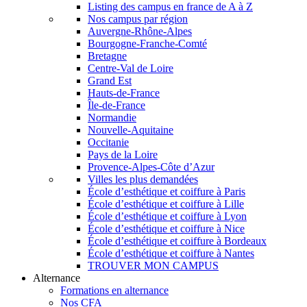
Listing des campus en france de A à Z
Nos campus par région
Auvergne-Rhône-Alpes
Bourgogne-Franche-Comté
Bretagne
Centre-Val de Loire
Grand Est
Hauts-de-France
Île-de-France
Normandie
Nouvelle-Aquitaine
Occitanie
Pays de la Loire
Provence-Alpes-Côte d’Azur
Villes les plus demandées
École d’esthétique et coiffure à Paris
École d’esthétique et coiffure à Lille
École d’esthétique et coiffure à Lyon
École d’esthétique et coiffure à Nice
École d’esthétique et coiffure à Bordeaux
École d’esthétique et coiffure à Nantes
TROUVER MON CAMPUS
Alternance
Formations en alternance
Nos CFA