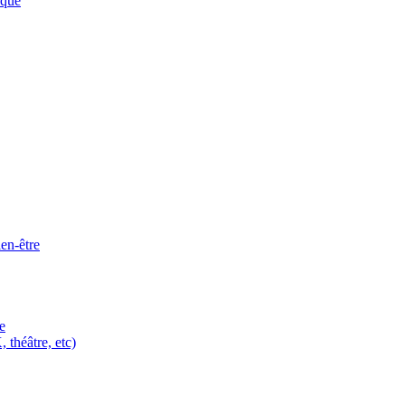
ique
ien-être
e
 théâtre, etc)