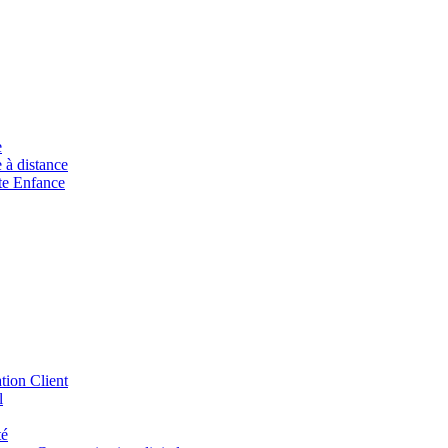
e
à distance
ite Enfance
tion Client
l
té