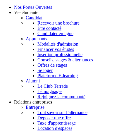
Nos Portes Ouvertes
Vie étudiante
Candidat
Recevoir une brochure
Être contacté
Candidater en ligne
Apprenants
Modalités d'admission
Financer vos études
Insertion professionnelle
Conseils, stages & alternances
Offres de stages
Se loger
Plateforme E-learning
Alumni
Le Club Terrade
Témoignages
Rejoignez la communauté
Relations entreprises
Entreprise
Tout savoir sur l’alternance
Déposer une offre
Taxe d'apprentissage
Location d'espaces