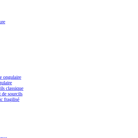
ure
ie ongulaire
gulaire
ils classique
 de sourcils
c fragilisé