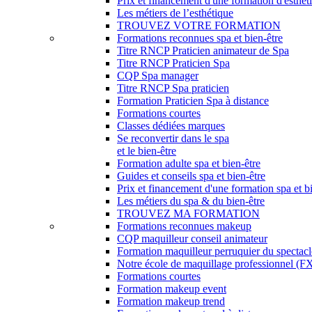
Prix et financement d'une formation d'esthét
Les métiers de l’esthétique
TROUVEZ VOTRE FORMATION
Formations reconnues spa et bien-être
Titre RNCP Praticien animateur de Spa
Titre RNCP Praticien Spa
CQP Spa manager
Titre RNCP Spa praticien
Formation Praticien Spa à distance
Formations courtes
Classes dédiées marques
Se reconvertir dans le spa
et le bien-être
Formation adulte spa et bien-être
Guides et conseils spa et bien-être
Prix et financement d'une formation spa et b
Les métiers du spa & du bien-être
TROUVEZ MA FORMATION
Formations reconnues makeup
CQP maquilleur conseil animateur
Formation maquilleur perruquier du spectacl
Notre école de maquillage professionnel (FX,
Formations courtes
Formation makeup event
Formation makeup trend