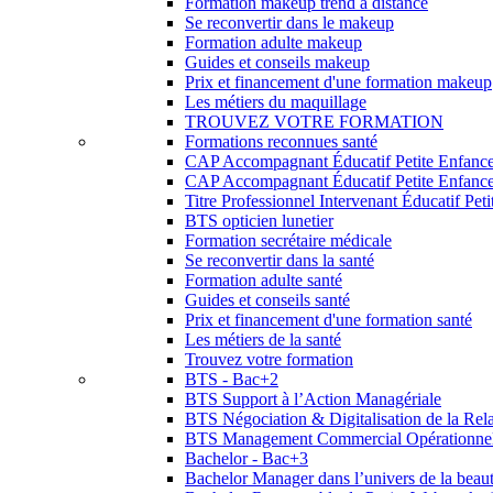
Formation makeup trend à distance
Se reconvertir dans le makeup
Formation adulte makeup
Guides et conseils makeup
Prix et financement d'une formation makeup
Les métiers du maquillage
TROUVEZ VOTRE FORMATION
Formations reconnues santé
CAP Accompagnant Éducatif Petite Enfanc
CAP Accompagnant Éducatif Petite Enfance 
Titre Professionnel Intervenant Éducatif Pet
BTS opticien lunetier
Formation secrétaire médicale
Se reconvertir dans la santé
Formation adulte santé
Guides et conseils santé
Prix et financement d'une formation santé
Les métiers de la santé
Trouvez votre formation
BTS - Bac+2
BTS Support à l’Action Managériale
BTS Négociation & Digitalisation de la Rela
BTS Management Commercial Opérationne
Bachelor - Bac+3
Bachelor Manager dans l’univers de la beau