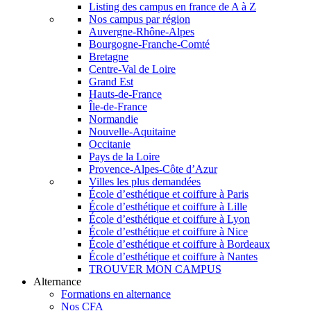
Listing des campus en france de A à Z
Nos campus par région
Auvergne-Rhône-Alpes
Bourgogne-Franche-Comté
Bretagne
Centre-Val de Loire
Grand Est
Hauts-de-France
Île-de-France
Normandie
Nouvelle-Aquitaine
Occitanie
Pays de la Loire
Provence-Alpes-Côte d’Azur
Villes les plus demandées
École d’esthétique et coiffure à Paris
École d’esthétique et coiffure à Lille
École d’esthétique et coiffure à Lyon
École d’esthétique et coiffure à Nice
École d’esthétique et coiffure à Bordeaux
École d’esthétique et coiffure à Nantes
TROUVER MON CAMPUS
Alternance
Formations en alternance
Nos CFA