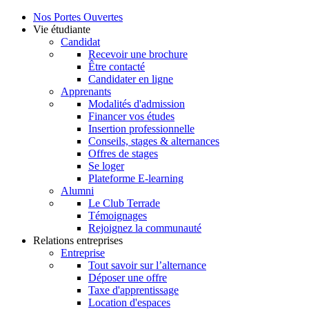
Nos Portes Ouvertes
Vie étudiante
Candidat
Recevoir une brochure
Être contacté
Candidater en ligne
Apprenants
Modalités d'admission
Financer vos études
Insertion professionnelle
Conseils, stages & alternances
Offres de stages
Se loger
Plateforme E-learning
Alumni
Le Club Terrade
Témoignages
Rejoignez la communauté
Relations entreprises
Entreprise
Tout savoir sur l’alternance
Déposer une offre
Taxe d'apprentissage
Location d'espaces