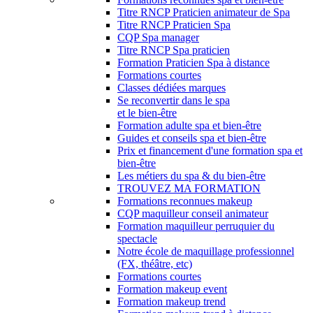
Titre RNCP Praticien animateur de Spa
Titre RNCP Praticien Spa
CQP Spa manager
Titre RNCP Spa praticien
Formation Praticien Spa à distance
Formations courtes
Classes dédiées marques
Se reconvertir dans le spa
et le bien-être
Formation adulte spa et bien-être
Guides et conseils spa et bien-être
Prix et financement d'une formation spa et
bien-être
Les métiers du spa & du bien-être
TROUVEZ MA FORMATION
Formations reconnues makeup
CQP maquilleur conseil animateur
Formation maquilleur perruquier du
spectacle
Notre école de maquillage professionnel
(FX, théâtre, etc)
Formations courtes
Formation makeup event
Formation makeup trend