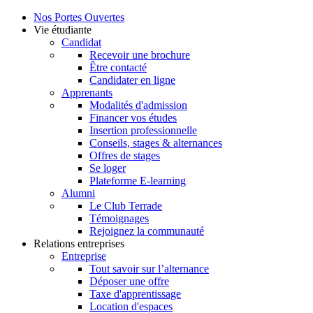
Nos Portes Ouvertes
Vie étudiante
Candidat
Recevoir une brochure
Être contacté
Candidater en ligne
Apprenants
Modalités d'admission
Financer vos études
Insertion professionnelle
Conseils, stages & alternances
Offres de stages
Se loger
Plateforme E-learning
Alumni
Le Club Terrade
Témoignages
Rejoignez la communauté
Relations entreprises
Entreprise
Tout savoir sur l’alternance
Déposer une offre
Taxe d'apprentissage
Location d'espaces