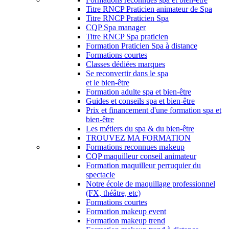
Titre RNCP Praticien animateur de Spa
Titre RNCP Praticien Spa
CQP Spa manager
Titre RNCP Spa praticien
Formation Praticien Spa à distance
Formations courtes
Classes dédiées marques
Se reconvertir dans le spa
et le bien-être
Formation adulte spa et bien-être
Guides et conseils spa et bien-être
Prix et financement d'une formation spa et
bien-être
Les métiers du spa & du bien-être
TROUVEZ MA FORMATION
Formations reconnues makeup
CQP maquilleur conseil animateur
Formation maquilleur perruquier du
spectacle
Notre école de maquillage professionnel
(FX, théâtre, etc)
Formations courtes
Formation makeup event
Formation makeup trend