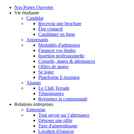
Nos Portes Ouvertes
Vie étudiante
Candidat
Recevoir une brochure
Être contacté
Candidater en ligne
Apprenants
Modalités d'admission
Financer vos études
Insertion professionnelle
Conseils, stages & alternances
Offres de stages
Se loger
Plateforme E-learning
Alumni
Le Club Terrade
Témoignages
Rejoignez la communauté
Relations entreprises
Entreprise
Tout savoir sur l’alternance
Déposer une offre
Taxe d'apprentissage
Location d'espaces