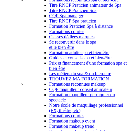
Titre RNCP Praticien animateur de Spa
Titre RNCP Praticien Spa
CQP Spa manager
Titre RNCP Spa praticien
Formation Praticien Spa à distance
Formations courtes
Classes dédiées marques
Se reconvertir dans le spa
et le bien-être
Formation adulte spa et bien-être
Guides et conseils spa et bien-être
Prix et financement d'une formation spa et
bien-être
Les métiers du spa & du bien-être
TROUVEZ MA FORMATION
Formations reconnues makeup
CQP maquilleur conseil animateur
Formation maquilleur perruquier du
spectacle
Notre école de maquillage professionnel
(FX, théâtre, etc)
Formations courtes
Formation makeup event
Formation makeup trend