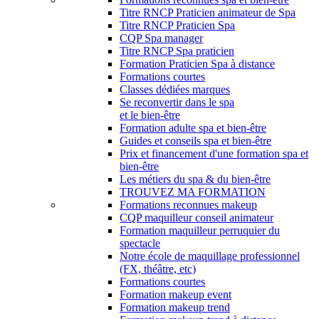
Titre RNCP Praticien animateur de Spa
Titre RNCP Praticien Spa
CQP Spa manager
Titre RNCP Spa praticien
Formation Praticien Spa à distance
Formations courtes
Classes dédiées marques
Se reconvertir dans le spa
et le bien-être
Formation adulte spa et bien-être
Guides et conseils spa et bien-être
Prix et financement d'une formation spa et
bien-être
Les métiers du spa & du bien-être
TROUVEZ MA FORMATION
Formations reconnues makeup
CQP maquilleur conseil animateur
Formation maquilleur perruquier du
spectacle
Notre école de maquillage professionnel
(FX, théâtre, etc)
Formations courtes
Formation makeup event
Formation makeup trend