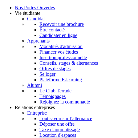
Nos Portes Ouvertes
Vie étudiante
Candidat
Recevoir une brochure
Être contacté
Candidater en ligne
Apprenants
Modalités d'admission
Financer vos études
Insertion professionnelle
Conseils, stages & alternances
Offres de stages
Se loger
Plateforme E-learning
Alumni
Le Club Terrade
Témoignages
Rejoignez la communauté
Relations entreprises
Entreprise
Tout savoir sur l’alternance
Déposer une offre
Taxe d'apprentissage
Location d'espaces