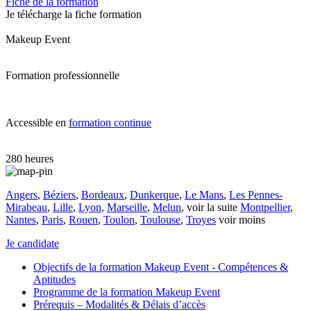
Fiche de la formation
Je télécharge la fiche formation
Makeup Event
Formation professionnelle
Accessible en
formation continue
280 heures
Angers
,
Béziers
,
Bordeaux
,
Dunkerque
,
Le Mans
,
Les Pennes-
Mirabeau
,
Lille
,
Lyon
,
Marseille
,
Melun
,
voir la suite
Montpellier
,
Nantes
,
Paris
,
Rouen
,
Toulon
,
Toulouse
,
Troyes
voir moins
Je candidate
Objectifs de la formation Makeup Event - Compétences &
Aptitudes
Programme de la formation Makeup Event
Prérequis – Modalités & Délais d’accès