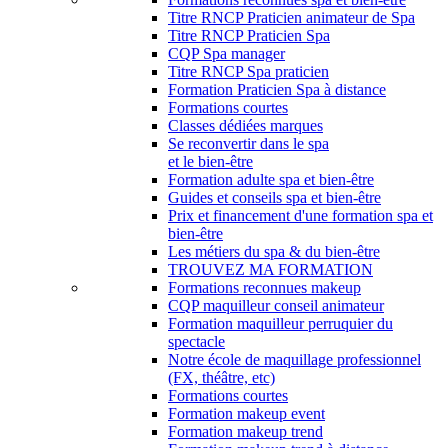
Titre RNCP Praticien animateur de Spa
Titre RNCP Praticien Spa
CQP Spa manager
Titre RNCP Spa praticien
Formation Praticien Spa à distance
Formations courtes
Classes dédiées marques
Se reconvertir dans le spa
et le bien-être
Formation adulte spa et bien-être
Guides et conseils spa et bien-être
Prix et financement d'une formation spa et
bien-être
Les métiers du spa & du bien-être
TROUVEZ MA FORMATION
Formations reconnues makeup
CQP maquilleur conseil animateur
Formation maquilleur perruquier du
spectacle
Notre école de maquillage professionnel
(FX, théâtre, etc)
Formations courtes
Formation makeup event
Formation makeup trend