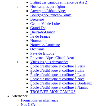
Listing des campus en france de A à Z
Nos campus par région
Auvergne-Rhône-Alpes
Bourgogne-Franche-Comté
Bretagne
Centre-Val de Loire
Grand Est
Hauts-de-France
Île-de-France
Normandie
Nouvelle-Aquitaine
Occitanie
Pays de la Loire
Provence-Alpes-Côte d’Azur
Villes les plus demandées
École d’esthétique et coiffure à Paris
École d’esthétique et coiffure à Lille
École d’esthétique et coiffure à Lyon
École d’esthétique et coiffure à Nice
École d’esthétique et coiffure à Bordeaux
École d’esthétique et coiffure à Nantes
TROUVER MON CAMPUS
Alternance
Formations en alternance
Nos CFA