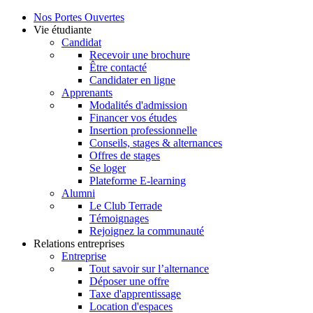
Nos Portes Ouvertes
Vie étudiante
Candidat
Recevoir une brochure
Être contacté
Candidater en ligne
Apprenants
Modalités d'admission
Financer vos études
Insertion professionnelle
Conseils, stages & alternances
Offres de stages
Se loger
Plateforme E-learning
Alumni
Le Club Terrade
Témoignages
Rejoignez la communauté
Relations entreprises
Entreprise
Tout savoir sur l’alternance
Déposer une offre
Taxe d'apprentissage
Location d'espaces