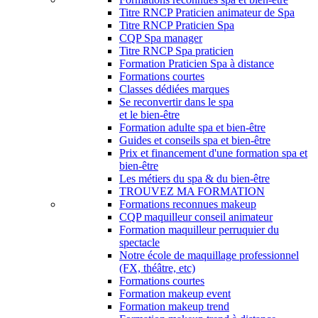
Titre RNCP Praticien animateur de Spa
Titre RNCP Praticien Spa
CQP Spa manager
Titre RNCP Spa praticien
Formation Praticien Spa à distance
Formations courtes
Classes dédiées marques
Se reconvertir dans le spa
et le bien-être
Formation adulte spa et bien-être
Guides et conseils spa et bien-être
Prix et financement d'une formation spa et
bien-être
Les métiers du spa & du bien-être
TROUVEZ MA FORMATION
Formations reconnues makeup
CQP maquilleur conseil animateur
Formation maquilleur perruquier du
spectacle
Notre école de maquillage professionnel
(FX, théâtre, etc)
Formations courtes
Formation makeup event
Formation makeup trend