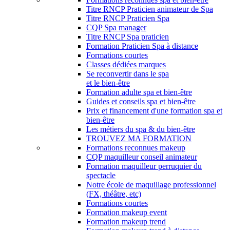
Titre RNCP Praticien animateur de Spa
Titre RNCP Praticien Spa
CQP Spa manager
Titre RNCP Spa praticien
Formation Praticien Spa à distance
Formations courtes
Classes dédiées marques
Se reconvertir dans le spa
et le bien-être
Formation adulte spa et bien-être
Guides et conseils spa et bien-être
Prix et financement d'une formation spa et
bien-être
Les métiers du spa & du bien-être
TROUVEZ MA FORMATION
Formations reconnues makeup
CQP maquilleur conseil animateur
Formation maquilleur perruquier du
spectacle
Notre école de maquillage professionnel
(FX, théâtre, etc)
Formations courtes
Formation makeup event
Formation makeup trend