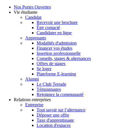
Nos Portes Ouvertes
Vie étudiante
Candidat
Recevoir une brochure
Être contacté
Candidater en ligne
Apprenants
Modalités d'admission
Financer vos études
Insertion professionnelle
Conseils, stages & alternances
Offres de stages
Se loger
Plateforme E-learning
Alumni
Le Club Terrade
Témoignages
Rejoignez la communauté
Relations entreprises
Entreprise
Tout savoir sur l’alternance
Déposer une offre
Taxe d'apprentissage
Location d'espaces