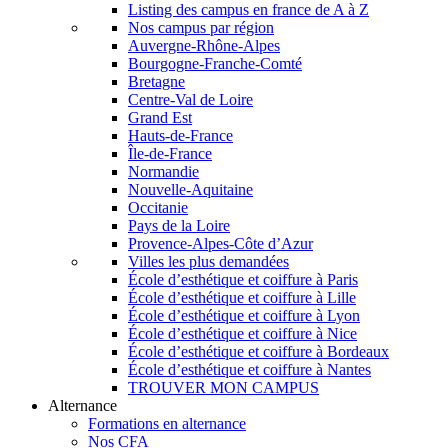
Listing des campus en france de A à Z
Nos campus par région
Auvergne-Rhône-Alpes
Bourgogne-Franche-Comté
Bretagne
Centre-Val de Loire
Grand Est
Hauts-de-France
Île-de-France
Normandie
Nouvelle-Aquitaine
Occitanie
Pays de la Loire
Provence-Alpes-Côte d’Azur
Villes les plus demandées
École d’esthétique et coiffure à Paris
École d’esthétique et coiffure à Lille
École d’esthétique et coiffure à Lyon
École d’esthétique et coiffure à Nice
École d’esthétique et coiffure à Bordeaux
École d’esthétique et coiffure à Nantes
TROUVER MON CAMPUS
Alternance
Formations en alternance
Nos CFA