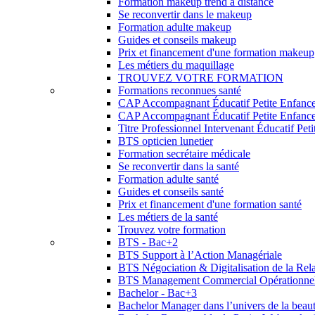
Formation makeup trend à distance
Se reconvertir dans le makeup
Formation adulte makeup
Guides et conseils makeup
Prix et financement d'une formation makeup
Les métiers du maquillage
TROUVEZ VOTRE FORMATION
Formations reconnues santé
CAP Accompagnant Éducatif Petite Enfanc
CAP Accompagnant Éducatif Petite Enfance 
Titre Professionnel Intervenant Éducatif Pet
BTS opticien lunetier
Formation secrétaire médicale
Se reconvertir dans la santé
Formation adulte santé
Guides et conseils santé
Prix et financement d'une formation santé
Les métiers de la santé
Trouvez votre formation
BTS - Bac+2
BTS Support à l’Action Managériale
BTS Négociation & Digitalisation de la Rela
BTS Management Commercial Opérationne
Bachelor - Bac+3
Bachelor Manager dans l’univers de la beau