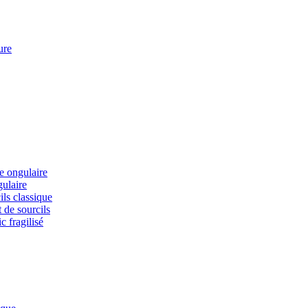
ure
ie ongulaire
gulaire
ils classique
 de sourcils
c fragilisé