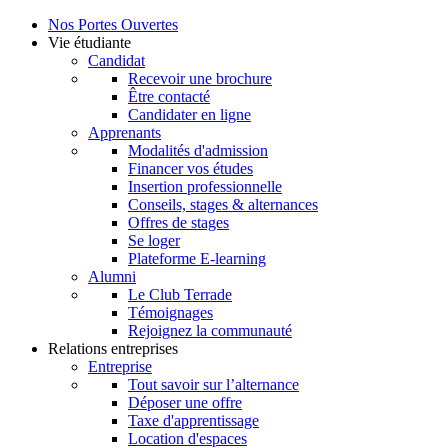
Nos Portes Ouvertes
Vie étudiante
Candidat
Recevoir une brochure
Être contacté
Candidater en ligne
Apprenants
Modalités d'admission
Financer vos études
Insertion professionnelle
Conseils, stages & alternances
Offres de stages
Se loger
Plateforme E-learning
Alumni
Le Club Terrade
Témoignages
Rejoignez la communauté
Relations entreprises
Entreprise
Tout savoir sur l’alternance
Déposer une offre
Taxe d'apprentissage
Location d'espaces