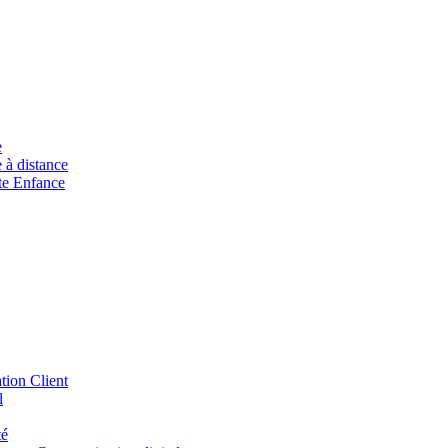
e
à distance
ite Enfance
tion Client
l
té