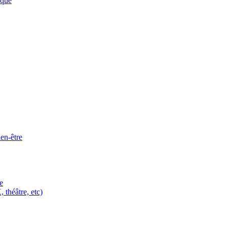
ique
ien-être
e
 théâtre, etc)