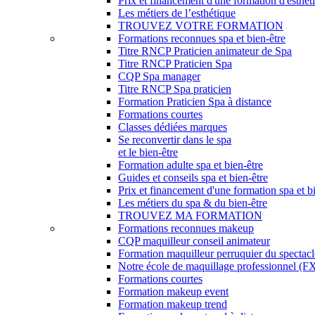
Prix et financement d'une formation d'esthét
Les métiers de l’esthétique
TROUVEZ VOTRE FORMATION
Formations reconnues spa et bien-être
Titre RNCP Praticien animateur de Spa
Titre RNCP Praticien Spa
CQP Spa manager
Titre RNCP Spa praticien
Formation Praticien Spa à distance
Formations courtes
Classes dédiées marques
Se reconvertir dans le spa
et le bien-être
Formation adulte spa et bien-être
Guides et conseils spa et bien-être
Prix et financement d'une formation spa et b
Les métiers du spa & du bien-être
TROUVEZ MA FORMATION
Formations reconnues makeup
CQP maquilleur conseil animateur
Formation maquilleur perruquier du spectacl
Notre école de maquillage professionnel (FX,
Formations courtes
Formation makeup event
Formation makeup trend