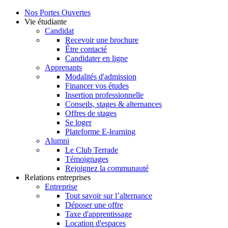
Nos Portes Ouvertes
Vie étudiante
Candidat
Recevoir une brochure
Être contacté
Candidater en ligne
Apprenants
Modalités d'admission
Financer vos études
Insertion professionnelle
Conseils, stages & alternances
Offres de stages
Se loger
Plateforme E-learning
Alumni
Le Club Terrade
Témoignages
Rejoignez la communauté
Relations entreprises
Entreprise
Tout savoir sur l’alternance
Déposer une offre
Taxe d'apprentissage
Location d'espaces