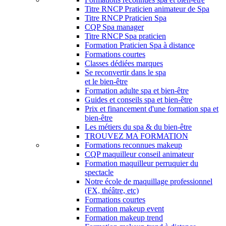
Titre RNCP Praticien animateur de Spa
Titre RNCP Praticien Spa
CQP Spa manager
Titre RNCP Spa praticien
Formation Praticien Spa à distance
Formations courtes
Classes dédiées marques
Se reconvertir dans le spa
et le bien-être
Formation adulte spa et bien-être
Guides et conseils spa et bien-être
Prix et financement d'une formation spa et
bien-être
Les métiers du spa & du bien-être
TROUVEZ MA FORMATION
Formations reconnues makeup
CQP maquilleur conseil animateur
Formation maquilleur perruquier du
spectacle
Notre école de maquillage professionnel
(FX, théâtre, etc)
Formations courtes
Formation makeup event
Formation makeup trend