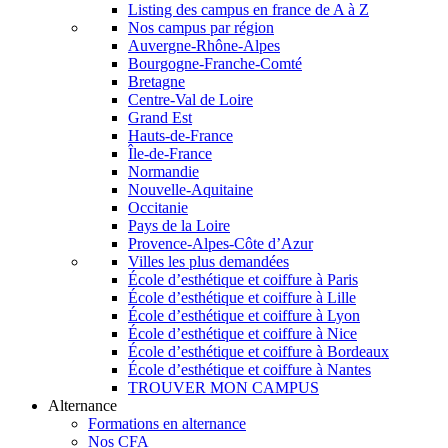
Listing des campus en france de A à Z
Nos campus par région
Auvergne-Rhône-Alpes
Bourgogne-Franche-Comté
Bretagne
Centre-Val de Loire
Grand Est
Hauts-de-France
Île-de-France
Normandie
Nouvelle-Aquitaine
Occitanie
Pays de la Loire
Provence-Alpes-Côte d’Azur
Villes les plus demandées
École d’esthétique et coiffure à Paris
École d’esthétique et coiffure à Lille
École d’esthétique et coiffure à Lyon
École d’esthétique et coiffure à Nice
École d’esthétique et coiffure à Bordeaux
École d’esthétique et coiffure à Nantes
TROUVER MON CAMPUS
Alternance
Formations en alternance
Nos CFA