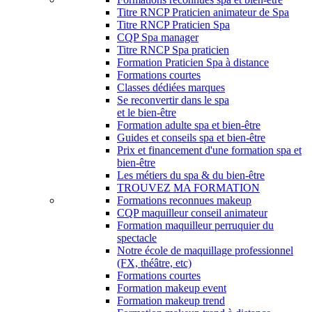
Titre RNCP Praticien animateur de Spa
Titre RNCP Praticien Spa
CQP Spa manager
Titre RNCP Spa praticien
Formation Praticien Spa à distance
Formations courtes
Classes dédiées marques
Se reconvertir dans le spa
et le bien-être
Formation adulte spa et bien-être
Guides et conseils spa et bien-être
Prix et financement d'une formation spa et
bien-être
Les métiers du spa & du bien-être
TROUVEZ MA FORMATION
Formations reconnues makeup
CQP maquilleur conseil animateur
Formation maquilleur perruquier du
spectacle
Notre école de maquillage professionnel
(FX, théâtre, etc)
Formations courtes
Formation makeup event
Formation makeup trend