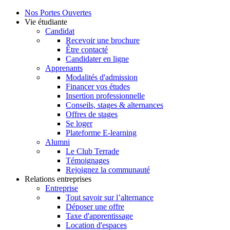
Nos Portes Ouvertes
Vie étudiante
Candidat
Recevoir une brochure
Être contacté
Candidater en ligne
Apprenants
Modalités d'admission
Financer vos études
Insertion professionnelle
Conseils, stages & alternances
Offres de stages
Se loger
Plateforme E-learning
Alumni
Le Club Terrade
Témoignages
Rejoignez la communauté
Relations entreprises
Entreprise
Tout savoir sur l’alternance
Déposer une offre
Taxe d'apprentissage
Location d'espaces