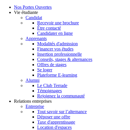
Nos Portes Ouvertes
Vie étudiante
Candidat
Recevoir une brochure
Être contacté
Candidater en ligne
Apprenants
Modalités d'admission
Financer vos études
Insertion professionnelle
Conseils, stages & alternances
Offres de stages
Se loger
Plateforme E-learning
Alumni
Le Club Terrade
Témoignages
Rejoignez la communauté
Relations entreprises
Entreprise
Tout savoir sur l’alternance
Déposer une offre
Taxe d'apprentissage
Location d'espaces