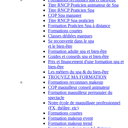
Titre RNCP Praticien animateur de Spa
Titre RNCP Praticien Spa
CQP Spa manager
Titre RNCP Spa praticien
Formation Praticien Spa à distance
Formations courtes
Classes dédiées marques
Se reconvertir dans le spa
et le bien-être
Formation adulte spa et bien-être
Guides et conseils spa et bien-être
Prix et financement d'une formation spa et
bien-être
Les métiers du spa & du bien-être
TROUVEZ MA FORMATION
Formations reconnues makeup
CQP maquilleur conseil animateur
Formation maquilleur perruquier du
spectacle
Notre école de maquillage professionnel
(FX, théâtre, etc)
Formations courtes
Formation makeup event
Formation makeup trend