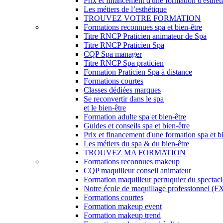
Prix et financement d'une formation d'esthét
Les métiers de l’esthétique
TROUVEZ VOTRE FORMATION
Formations reconnues spa et bien-être
Titre RNCP Praticien animateur de Spa
Titre RNCP Praticien Spa
CQP Spa manager
Titre RNCP Spa praticien
Formation Praticien Spa à distance
Formations courtes
Classes dédiées marques
Se reconvertir dans le spa
et le bien-être
Formation adulte spa et bien-être
Guides et conseils spa et bien-être
Prix et financement d'une formation spa et b
Les métiers du spa & du bien-être
TROUVEZ MA FORMATION
Formations reconnues makeup
CQP maquilleur conseil animateur
Formation maquilleur perruquier du spectacl
Notre école de maquillage professionnel (FX,
Formations courtes
Formation makeup event
Formation makeup trend