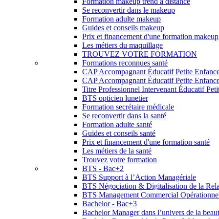
Formation makeup trend à distance
Se reconvertir dans le makeup
Formation adulte makeup
Guides et conseils makeup
Prix et financement d'une formation makeup
Les métiers du maquillage
TROUVEZ VOTRE FORMATION
Formations reconnues santé
CAP Accompagnant Éducatif Petite Enfanc
CAP Accompagnant Éducatif Petite Enfance 
Titre Professionnel Intervenant Éducatif Pet
BTS opticien lunetier
Formation secrétaire médicale
Se reconvertir dans la santé
Formation adulte santé
Guides et conseils santé
Prix et financement d'une formation santé
Les métiers de la santé
Trouvez votre formation
BTS - Bac+2
BTS Support à l’Action Managériale
BTS Négociation & Digitalisation de la Rela
BTS Management Commercial Opérationne
Bachelor - Bac+3
Bachelor Manager dans l’univers de la beau