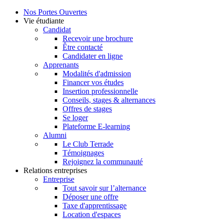
Nos Portes Ouvertes
Vie étudiante
Candidat
Recevoir une brochure
Être contacté
Candidater en ligne
Apprenants
Modalités d'admission
Financer vos études
Insertion professionnelle
Conseils, stages & alternances
Offres de stages
Se loger
Plateforme E-learning
Alumni
Le Club Terrade
Témoignages
Rejoignez la communauté
Relations entreprises
Entreprise
Tout savoir sur l’alternance
Déposer une offre
Taxe d'apprentissage
Location d'espaces