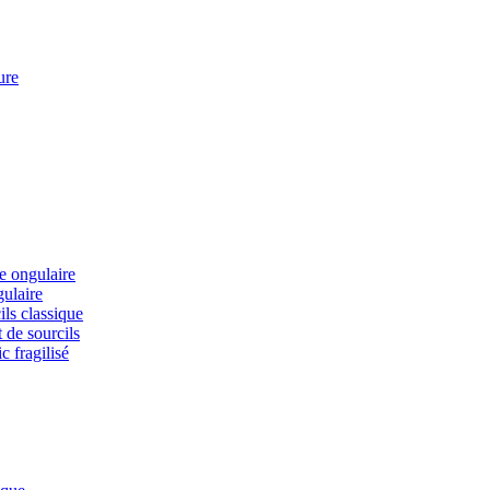
ure
ie ongulaire
gulaire
ils classique
 de sourcils
c fragilisé