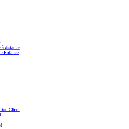
e
à distance
ite Enfance
tion Client
l
té