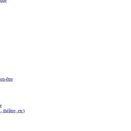
ique
ien-être
e
 théâtre, etc)