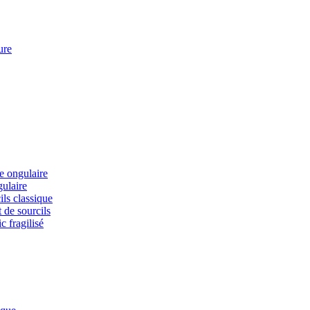
ure
ie ongulaire
gulaire
ils classique
 de sourcils
c fragilisé