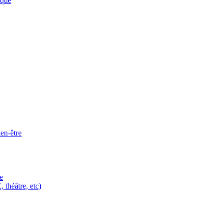
ique
ien-être
e
 théâtre, etc)