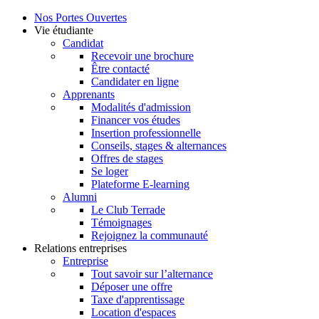
Nos Portes Ouvertes
Vie étudiante
Candidat
Recevoir une brochure
Être contacté
Candidater en ligne
Apprenants
Modalités d'admission
Financer vos études
Insertion professionnelle
Conseils, stages & alternances
Offres de stages
Se loger
Plateforme E-learning
Alumni
Le Club Terrade
Témoignages
Rejoignez la communauté
Relations entreprises
Entreprise
Tout savoir sur l’alternance
Déposer une offre
Taxe d'apprentissage
Location d'espaces