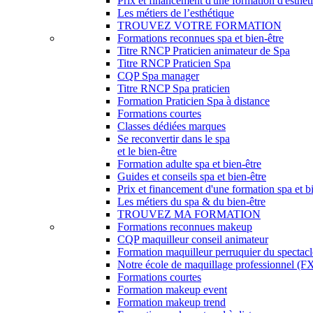
Prix et financement d'une formation d'esthét
Les métiers de l’esthétique
TROUVEZ VOTRE FORMATION
Formations reconnues spa et bien-être
Titre RNCP Praticien animateur de Spa
Titre RNCP Praticien Spa
CQP Spa manager
Titre RNCP Spa praticien
Formation Praticien Spa à distance
Formations courtes
Classes dédiées marques
Se reconvertir dans le spa
et le bien-être
Formation adulte spa et bien-être
Guides et conseils spa et bien-être
Prix et financement d'une formation spa et b
Les métiers du spa & du bien-être
TROUVEZ MA FORMATION
Formations reconnues makeup
CQP maquilleur conseil animateur
Formation maquilleur perruquier du spectacl
Notre école de maquillage professionnel (FX,
Formations courtes
Formation makeup event
Formation makeup trend