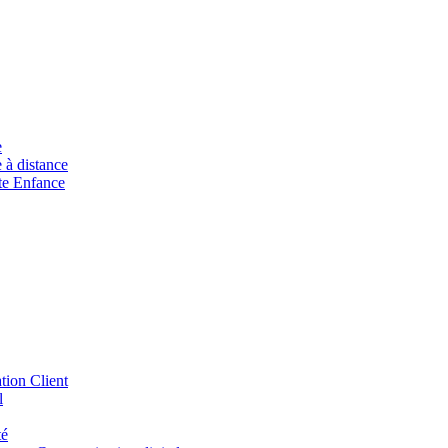
e
à distance
ite Enfance
tion Client
l
té