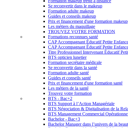
Formation makeup trend à distance
Se reconvertir dans le makeup
Formation adulte makeup
Guides et conseils makeup
Prix et financement d'une formation makeup
Les métiers du maquillage
TROUVEZ VOTRE FORMATION
Formations reconnues santé
CAP Accompagnant Éducatif Petite Enfanc
CAP Accompagnant Éducatif Petite Enfance 
Titre Professionnel Intervenant Éducatif Pet
BTS opticien lunetier
Formation secrétaire médicale
Se reconvertir dans la santé
Formation adulte santé
Guides et conseils santé
Prix et financement d'une formation santé
Les métiers de la santé
Trouvez votre formation
BTS - Bac+2
BTS Support à l’Action Managériale
BTS Négociation & Digitalisation de la Rela
BTS Management Commercial Opérationne
Bachelor - Bac+3
Bachelor Manager dans l’univers de la beau