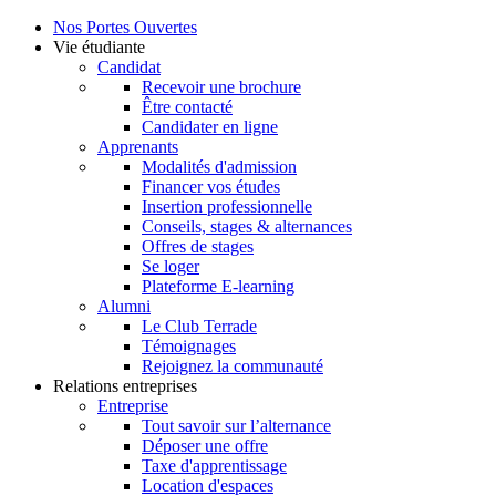
Nos Portes Ouvertes
Vie étudiante
Candidat
Recevoir une brochure
Être contacté
Candidater en ligne
Apprenants
Modalités d'admission
Financer vos études
Insertion professionnelle
Conseils, stages & alternances
Offres de stages
Se loger
Plateforme E-learning
Alumni
Le Club Terrade
Témoignages
Rejoignez la communauté
Relations entreprises
Entreprise
Tout savoir sur l’alternance
Déposer une offre
Taxe d'apprentissage
Location d'espaces