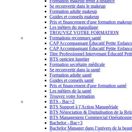
Formation makeup trend à distance
Se reconvertir dans le makeup
Formation adulte makeup
Guides et conseils makeup
Prix et financement d'une formation makeup
Les métiers du maquillage
TROUVEZ VOTRE FORMATION
Formations reconnues santé
CAP Accompagnant Éducatif Petite Enfanc
CAP Accompagnant Éducatif Petite Enfance 
Titre Professionnel Intervenant Éducatif Pet
BTS opticien lunetier
Formation secrétaire médicale
Se reconvertir dans la santé
Formation adulte santé
Guides et conseils santé
Prix et financement d'une formation santé
Les métiers de la santé
Trouvez votre formation
BTS - Bac+2
BTS Support à l’Action Managériale
BTS Négociation & Digitalisation de la Rela
BTS Management Commercial Opérationne
Bachelor - Bac+3
Bachelor Manager dans l’univers de la beau