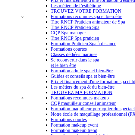
Prix et financement d'une formation d'esthét
Les métiers de l’esthétique
TROUVEZ VOTRE FORMATION
Formations reconnues spa et bien-être
Titre RNCP Praticien animateur de Spa
Titre RNCP Praticien Spa
CQP Spa manager
Titre RNCP Spa praticien
Formation Praticien Spa à distance
Formations courtes
Classes dédiées marques
Se reconvertir dans le spa
et le bien-être
Formation adulte spa et bien-être
Guides et conseils spa et bien-être
Prix et financement d'une formation spa et b
Les métiers du spa & du bien-être
TROUVEZ MA FORMATION
Formations reconnues makeup
CQP maquilleur conseil animateur
Formation maquilleur perruquier du spectacl
Notre école de maquillage professionnel (FX,
Formations courtes
Formation makeup event
Formation makeup trend