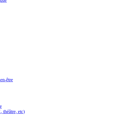
ique
ien-être
e
 théâtre, etc)