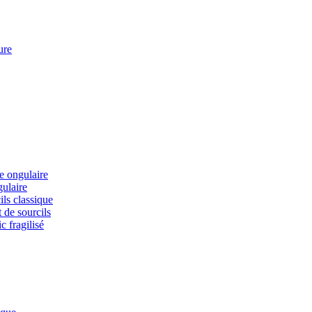
ure
ie ongulaire
gulaire
ils classique
 de sourcils
c fragilisé