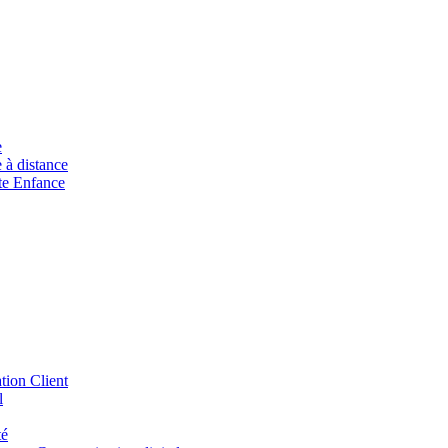
e
à distance
ite Enfance
tion Client
l
té