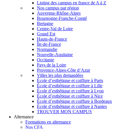
Listing des campus en france de A à Z
Nos campus par région
Auvergne-Rhône-Alpes
Bourgogne-Franche-Comté
Bretagne
Centre-Val de Loire
Grand Est
Hauts-de-France
Île-de-France
Normandie
Nouvelle-Aquitaine
Occitanie
Pays de la Loire
Provence-Alpes-Côte d’Azur
Villes les plus demandées
École d’esthétique et coiffure à Paris
École d’esthétique et coiffure à Lille
École d’esthétique et coiffure à Lyon
École d’esthétique et coiffure à Nice
École d’esthétique et coiffure à Bordeaux
École d’esthétique et coiffure à Nantes
TROUVER MON CAMPUS
Alternance
Formations en alternance
Nos CFA