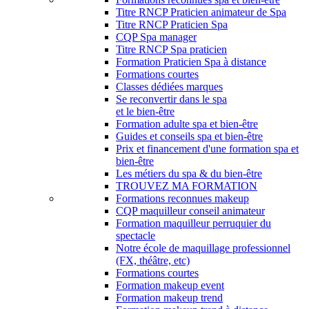
Titre RNCP Praticien animateur de Spa
Titre RNCP Praticien Spa
CQP Spa manager
Titre RNCP Spa praticien
Formation Praticien Spa à distance
Formations courtes
Classes dédiées marques
Se reconvertir dans le spa
et le bien-être
Formation adulte spa et bien-être
Guides et conseils spa et bien-être
Prix et financement d'une formation spa et
bien-être
Les métiers du spa & du bien-être
TROUVEZ MA FORMATION
Formations reconnues makeup
CQP maquilleur conseil animateur
Formation maquilleur perruquier du
spectacle
Notre école de maquillage professionnel
(FX, théâtre, etc)
Formations courtes
Formation makeup event
Formation makeup trend