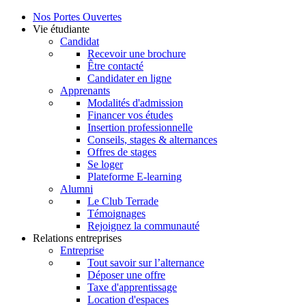
Nos Portes Ouvertes
Vie étudiante
Candidat
Recevoir une brochure
Être contacté
Candidater en ligne
Apprenants
Modalités d'admission
Financer vos études
Insertion professionnelle
Conseils, stages & alternances
Offres de stages
Se loger
Plateforme E-learning
Alumni
Le Club Terrade
Témoignages
Rejoignez la communauté
Relations entreprises
Entreprise
Tout savoir sur l’alternance
Déposer une offre
Taxe d'apprentissage
Location d'espaces