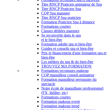
Titre RNCP Praticien animateur de Spa
Titre RNCP Praticien Spa
CQP Spa manager
Titre RNCP Spa praticien
Formation Praticien Spa à distance
Formations courtes
Classes dédiées marques
Se reconvertir dans le spa
et le bien-être
Formation adulte spa et bien-être
Guides et conseils spa et bien-être
Prix et financement d'une formation spa et
bien-être
Les métiers du spa & du bien-être
TROUVEZ MA FORMATION
Formations reconnues makeup
CQP maquilleur conseil animateur
Formation maquilleur perruquier du
spectacle
Notre école de maquillage professionnel
(FX, théâtre, etc)
Formations courtes
Formation makeup event
Formation makeup trend