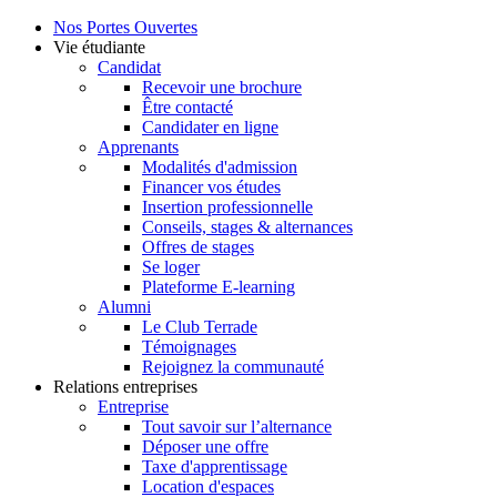
Nos Portes Ouvertes
Vie étudiante
Candidat
Recevoir une brochure
Être contacté
Candidater en ligne
Apprenants
Modalités d'admission
Financer vos études
Insertion professionnelle
Conseils, stages & alternances
Offres de stages
Se loger
Plateforme E-learning
Alumni
Le Club Terrade
Témoignages
Rejoignez la communauté
Relations entreprises
Entreprise
Tout savoir sur l’alternance
Déposer une offre
Taxe d'apprentissage
Location d'espaces