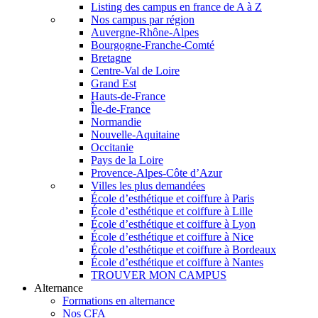
Listing des campus en france de A à Z
Nos campus par région
Auvergne-Rhône-Alpes
Bourgogne-Franche-Comté
Bretagne
Centre-Val de Loire
Grand Est
Hauts-de-France
Île-de-France
Normandie
Nouvelle-Aquitaine
Occitanie
Pays de la Loire
Provence-Alpes-Côte d’Azur
Villes les plus demandées
École d’esthétique et coiffure à Paris
École d’esthétique et coiffure à Lille
École d’esthétique et coiffure à Lyon
École d’esthétique et coiffure à Nice
École d’esthétique et coiffure à Bordeaux
École d’esthétique et coiffure à Nantes
TROUVER MON CAMPUS
Alternance
Formations en alternance
Nos CFA