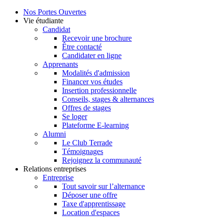
Nos Portes Ouvertes
Vie étudiante
Candidat
Recevoir une brochure
Être contacté
Candidater en ligne
Apprenants
Modalités d'admission
Financer vos études
Insertion professionnelle
Conseils, stages & alternances
Offres de stages
Se loger
Plateforme E-learning
Alumni
Le Club Terrade
Témoignages
Rejoignez la communauté
Relations entreprises
Entreprise
Tout savoir sur l’alternance
Déposer une offre
Taxe d'apprentissage
Location d'espaces