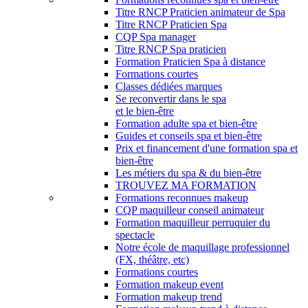
Titre RNCP Praticien animateur de Spa
Titre RNCP Praticien Spa
CQP Spa manager
Titre RNCP Spa praticien
Formation Praticien Spa à distance
Formations courtes
Classes dédiées marques
Se reconvertir dans le spa
et le bien-être
Formation adulte spa et bien-être
Guides et conseils spa et bien-être
Prix et financement d'une formation spa et
bien-être
Les métiers du spa & du bien-être
TROUVEZ MA FORMATION
Formations reconnues makeup
CQP maquilleur conseil animateur
Formation maquilleur perruquier du
spectacle
Notre école de maquillage professionnel
(FX, théâtre, etc)
Formations courtes
Formation makeup event
Formation makeup trend