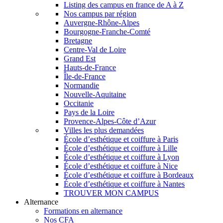
Listing des campus en france de A à Z
Nos campus par région
Auvergne-Rhône-Alpes
Bourgogne-Franche-Comté
Bretagne
Centre-Val de Loire
Grand Est
Hauts-de-France
Île-de-France
Normandie
Nouvelle-Aquitaine
Occitanie
Pays de la Loire
Provence-Alpes-Côte d’Azur
Villes les plus demandées
École d’esthétique et coiffure à Paris
École d’esthétique et coiffure à Lille
École d’esthétique et coiffure à Lyon
École d’esthétique et coiffure à Nice
École d’esthétique et coiffure à Bordeaux
École d’esthétique et coiffure à Nantes
TROUVER MON CAMPUS
Alternance
Formations en alternance
Nos CFA