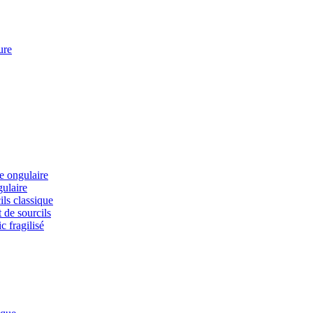
ure
ie ongulaire
gulaire
ils classique
 de sourcils
c fragilisé