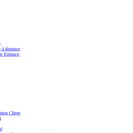
e
à distance
ite Enfance
tion Client
l
té