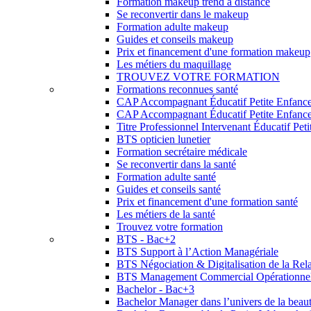
Formation makeup trend à distance
Se reconvertir dans le makeup
Formation adulte makeup
Guides et conseils makeup
Prix et financement d'une formation makeup
Les métiers du maquillage
TROUVEZ VOTRE FORMATION
Formations reconnues santé
CAP Accompagnant Éducatif Petite Enfanc
CAP Accompagnant Éducatif Petite Enfance 
Titre Professionnel Intervenant Éducatif Pet
BTS opticien lunetier
Formation secrétaire médicale
Se reconvertir dans la santé
Formation adulte santé
Guides et conseils santé
Prix et financement d'une formation santé
Les métiers de la santé
Trouvez votre formation
BTS - Bac+2
BTS Support à l’Action Managériale
BTS Négociation & Digitalisation de la Rela
BTS Management Commercial Opérationne
Bachelor - Bac+3
Bachelor Manager dans l’univers de la beau