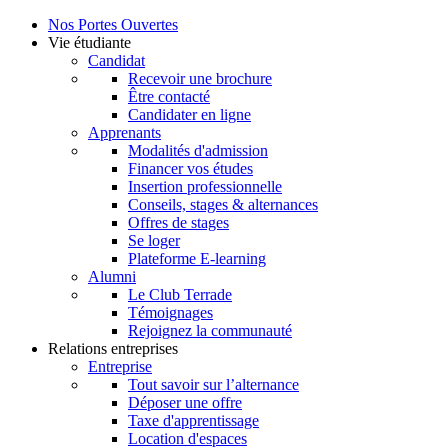
Nos Portes Ouvertes
Vie étudiante
Candidat
Recevoir une brochure
Être contacté
Candidater en ligne
Apprenants
Modalités d'admission
Financer vos études
Insertion professionnelle
Conseils, stages & alternances
Offres de stages
Se loger
Plateforme E-learning
Alumni
Le Club Terrade
Témoignages
Rejoignez la communauté
Relations entreprises
Entreprise
Tout savoir sur l’alternance
Déposer une offre
Taxe d'apprentissage
Location d'espaces