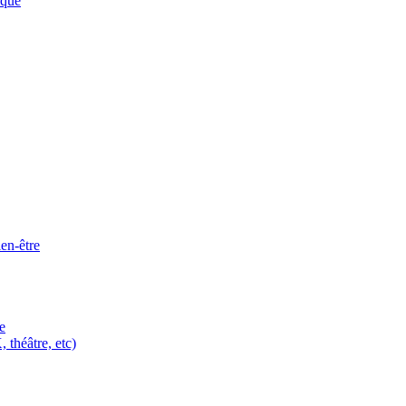
ique
ien-être
e
 théâtre, etc)