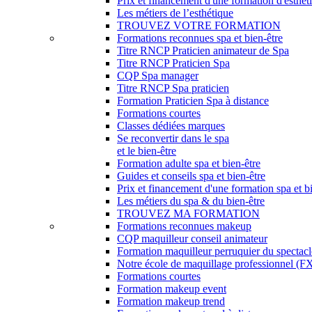
Prix et financement d'une formation d'esthét
Les métiers de l’esthétique
TROUVEZ VOTRE FORMATION
Formations reconnues spa et bien-être
Titre RNCP Praticien animateur de Spa
Titre RNCP Praticien Spa
CQP Spa manager
Titre RNCP Spa praticien
Formation Praticien Spa à distance
Formations courtes
Classes dédiées marques
Se reconvertir dans le spa
et le bien-être
Formation adulte spa et bien-être
Guides et conseils spa et bien-être
Prix et financement d'une formation spa et b
Les métiers du spa & du bien-être
TROUVEZ MA FORMATION
Formations reconnues makeup
CQP maquilleur conseil animateur
Formation maquilleur perruquier du spectacl
Notre école de maquillage professionnel (FX,
Formations courtes
Formation makeup event
Formation makeup trend