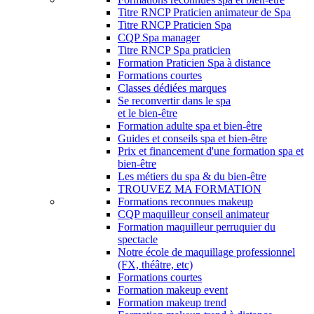
Titre RNCP Praticien animateur de Spa
Titre RNCP Praticien Spa
CQP Spa manager
Titre RNCP Spa praticien
Formation Praticien Spa à distance
Formations courtes
Classes dédiées marques
Se reconvertir dans le spa
et le bien-être
Formation adulte spa et bien-être
Guides et conseils spa et bien-être
Prix et financement d'une formation spa et
bien-être
Les métiers du spa & du bien-être
TROUVEZ MA FORMATION
Formations reconnues makeup
CQP maquilleur conseil animateur
Formation maquilleur perruquier du
spectacle
Notre école de maquillage professionnel
(FX, théâtre, etc)
Formations courtes
Formation makeup event
Formation makeup trend