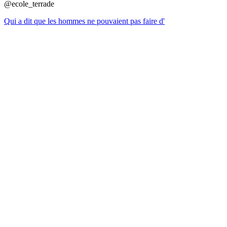
@ecole_terrade
Qui a dit que les hommes ne pouvaient pas faire d'