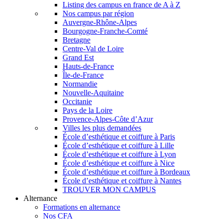
Listing des campus en france de A à Z
Nos campus par région
Auvergne-Rhône-Alpes
Bourgogne-Franche-Comté
Bretagne
Centre-Val de Loire
Grand Est
Hauts-de-France
Île-de-France
Normandie
Nouvelle-Aquitaine
Occitanie
Pays de la Loire
Provence-Alpes-Côte d’Azur
Villes les plus demandées
École d’esthétique et coiffure à Paris
École d’esthétique et coiffure à Lille
École d’esthétique et coiffure à Lyon
École d’esthétique et coiffure à Nice
École d’esthétique et coiffure à Bordeaux
École d’esthétique et coiffure à Nantes
TROUVER MON CAMPUS
Alternance
Formations en alternance
Nos CFA