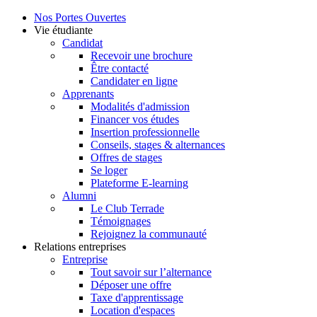
Nos Portes Ouvertes
Vie étudiante
Candidat
Recevoir une brochure
Être contacté
Candidater en ligne
Apprenants
Modalités d'admission
Financer vos études
Insertion professionnelle
Conseils, stages & alternances
Offres de stages
Se loger
Plateforme E-learning
Alumni
Le Club Terrade
Témoignages
Rejoignez la communauté
Relations entreprises
Entreprise
Tout savoir sur l’alternance
Déposer une offre
Taxe d'apprentissage
Location d'espaces