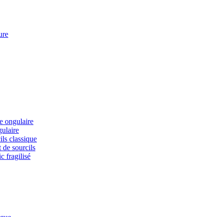
ure
ie ongulaire
gulaire
ils classique
 de sourcils
c fragilisé