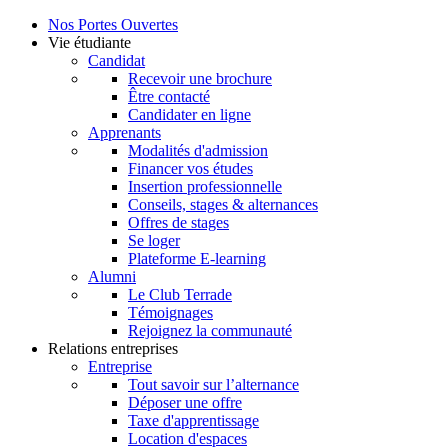
Nos Portes Ouvertes
Vie étudiante
Candidat
Recevoir une brochure
Être contacté
Candidater en ligne
Apprenants
Modalités d'admission
Financer vos études
Insertion professionnelle
Conseils, stages & alternances
Offres de stages
Se loger
Plateforme E-learning
Alumni
Le Club Terrade
Témoignages
Rejoignez la communauté
Relations entreprises
Entreprise
Tout savoir sur l’alternance
Déposer une offre
Taxe d'apprentissage
Location d'espaces