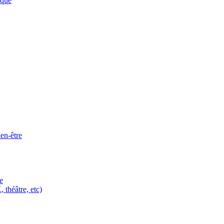
ique
ien-être
e
 théâtre, etc)