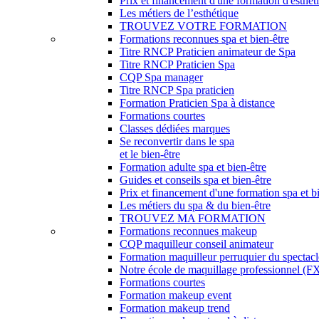
Prix et financement d'une formation d'esthét
Les métiers de l’esthétique
TROUVEZ VOTRE FORMATION
Formations reconnues spa et bien-être
Titre RNCP Praticien animateur de Spa
Titre RNCP Praticien Spa
CQP Spa manager
Titre RNCP Spa praticien
Formation Praticien Spa à distance
Formations courtes
Classes dédiées marques
Se reconvertir dans le spa
et le bien-être
Formation adulte spa et bien-être
Guides et conseils spa et bien-être
Prix et financement d'une formation spa et b
Les métiers du spa & du bien-être
TROUVEZ MA FORMATION
Formations reconnues makeup
CQP maquilleur conseil animateur
Formation maquilleur perruquier du spectacl
Notre école de maquillage professionnel (FX,
Formations courtes
Formation makeup event
Formation makeup trend