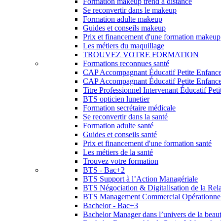
Formation makeup trend à distance
Se reconvertir dans le makeup
Formation adulte makeup
Guides et conseils makeup
Prix et financement d'une formation makeup
Les métiers du maquillage
TROUVEZ VOTRE FORMATION
Formations reconnues santé
CAP Accompagnant Éducatif Petite Enfanc
CAP Accompagnant Éducatif Petite Enfance 
Titre Professionnel Intervenant Éducatif Pet
BTS opticien lunetier
Formation secrétaire médicale
Se reconvertir dans la santé
Formation adulte santé
Guides et conseils santé
Prix et financement d'une formation santé
Les métiers de la santé
Trouvez votre formation
BTS - Bac+2
BTS Support à l’Action Managériale
BTS Négociation & Digitalisation de la Rela
BTS Management Commercial Opérationne
Bachelor - Bac+3
Bachelor Manager dans l’univers de la beau