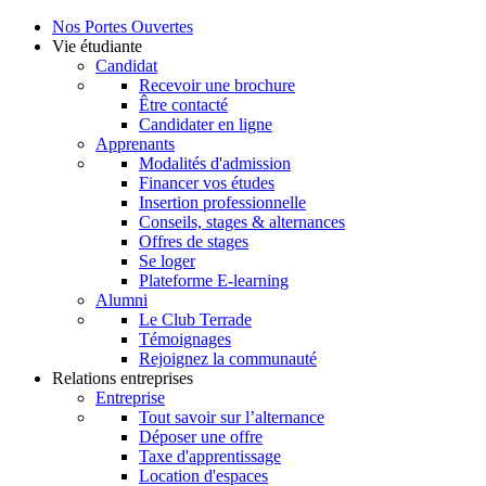
Nos Portes Ouvertes
Vie étudiante
Candidat
Recevoir une brochure
Être contacté
Candidater en ligne
Apprenants
Modalités d'admission
Financer vos études
Insertion professionnelle
Conseils, stages & alternances
Offres de stages
Se loger
Plateforme E-learning
Alumni
Le Club Terrade
Témoignages
Rejoignez la communauté
Relations entreprises
Entreprise
Tout savoir sur l’alternance
Déposer une offre
Taxe d'apprentissage
Location d'espaces