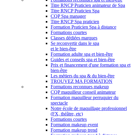
Titre RNCP Praticien animateur de Spa
Titre RNCP Praticien Spa
CQP Spa manager
Titre RNCP Spa praticien
Formation Praticien Spa à distance
Formations courtes
Classes dédiées marques
Se reconvertir dans le spa
et le bien-être
Formation adulte spa et bien-être
Guides et conseils spa et bien-être
Prix et financement d'une formation spa et
bien-être
Les métiers du spa & du bien-être
TROUVEZ MA FORMATION
Formations reconnues makeup
CQP maquilleur conseil animateur
Formation maquilleur perruquier du
spectacle
Notre école de maquillage professionnel
(FX, théâtre, etc)
Formations courtes
Formation makeup event
Formation makeup trend