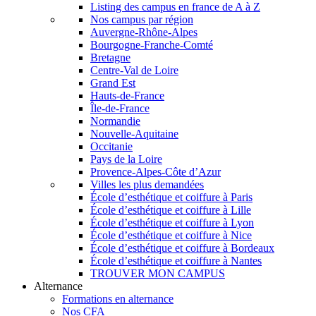
Listing des campus en france de A à Z
Nos campus par région
Auvergne-Rhône-Alpes
Bourgogne-Franche-Comté
Bretagne
Centre-Val de Loire
Grand Est
Hauts-de-France
Île-de-France
Normandie
Nouvelle-Aquitaine
Occitanie
Pays de la Loire
Provence-Alpes-Côte d’Azur
Villes les plus demandées
École d’esthétique et coiffure à Paris
École d’esthétique et coiffure à Lille
École d’esthétique et coiffure à Lyon
École d’esthétique et coiffure à Nice
École d’esthétique et coiffure à Bordeaux
École d’esthétique et coiffure à Nantes
TROUVER MON CAMPUS
Alternance
Formations en alternance
Nos CFA