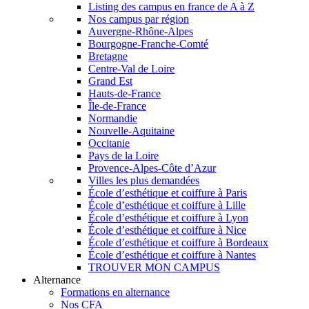
Listing des campus en france de A à Z
Nos campus par région
Auvergne-Rhône-Alpes
Bourgogne-Franche-Comté
Bretagne
Centre-Val de Loire
Grand Est
Hauts-de-France
Île-de-France
Normandie
Nouvelle-Aquitaine
Occitanie
Pays de la Loire
Provence-Alpes-Côte d’Azur
Villes les plus demandées
École d’esthétique et coiffure à Paris
École d’esthétique et coiffure à Lille
École d’esthétique et coiffure à Lyon
École d’esthétique et coiffure à Nice
École d’esthétique et coiffure à Bordeaux
École d’esthétique et coiffure à Nantes
TROUVER MON CAMPUS
Alternance
Formations en alternance
Nos CFA