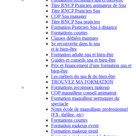
Titre RNCP Praticien animateur de Spa
Titre RNCP Praticien Spa
CQP Spa manager
Titre RNCP Spa praticien
Formation Praticien Spa à distance
Formations courtes
Classes dédiées marques
Se reconvertir dans le spa
et le bien-être
Formation adulte spa et bien-être
Guides et conseils spa et bien-être
Prix et financement d'une formation spa et
bien-être
Les métiers du spa & du bien-être
TROUVEZ MA FORMATION
Formations reconnues makeup
CQP maquilleur conseil animateur
Formation maquilleur perruquier du
spectacle
Notre école de maquillage professionnel
(FX, théâtre, etc)
Formations courtes
Formation makeup event
Formation makeup trend