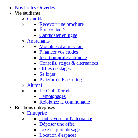
Nos Portes Ouvertes
Vie étudiante
Candidat
Recevoir une brochure
Être contacté
Candidater en ligne
Apprenants
Modalités d'admission
Financer vos études
Insertion professionnelle
Conseils, stages & alternances
Offres de stages
Se loger
Plateforme E-learning
Alumni
Le Club Terrade
Témoignages
Rejoignez la communauté
Relations entreprises
Entreprise
Tout savoir sur l’alternance
Déposer une offre
Taxe d'apprentissage
Location d'espaces