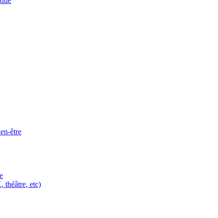
ique
ien-être
e
 théâtre, etc)