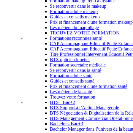
Formation makeup trend à distance
Se reconvertir dans le makeup
Formation adulte makeup
Guides et conseils makeup
Prix et financement d'une formation makeup
Les métiers du maquillage
TROUVEZ VOTRE FORMATION
Formations reconnues santé
CAP Accompagnant Éducatif Petite Enfanc
CAP Accompagnant Éducatif Petite Enfance 
Titre Professionnel Intervenant Éducatif Pet
BTS opticien lunetier
Formation secrétaire médicale
Se reconvertir dans la santé
Formation adulte santé
Guides et conseils santé
Prix et financement d'une formation santé
Les métiers de la santé
Trouvez votre formation
BTS - Bac+2
BTS Support à l’Action Managériale
BTS Négociation & Digitalisation de la Rela
BTS Management Commercial Opérationne
Bachelor - Bac+3
Bachelor Manager dans l’univers de la beau