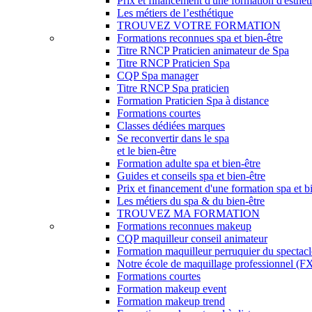
Prix et financement d'une formation d'esthét
Les métiers de l’esthétique
TROUVEZ VOTRE FORMATION
Formations reconnues spa et bien-être
Titre RNCP Praticien animateur de Spa
Titre RNCP Praticien Spa
CQP Spa manager
Titre RNCP Spa praticien
Formation Praticien Spa à distance
Formations courtes
Classes dédiées marques
Se reconvertir dans le spa
et le bien-être
Formation adulte spa et bien-être
Guides et conseils spa et bien-être
Prix et financement d'une formation spa et b
Les métiers du spa & du bien-être
TROUVEZ MA FORMATION
Formations reconnues makeup
CQP maquilleur conseil animateur
Formation maquilleur perruquier du spectacl
Notre école de maquillage professionnel (FX,
Formations courtes
Formation makeup event
Formation makeup trend