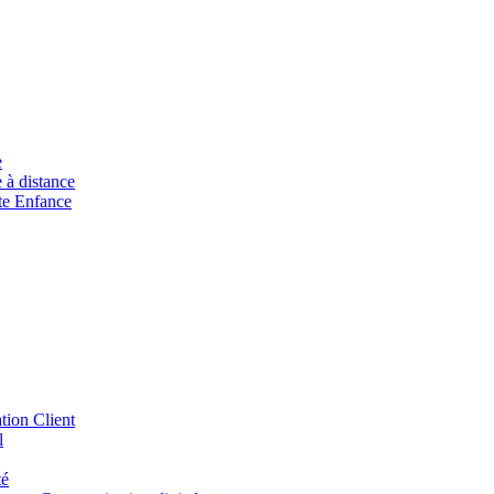
e
à distance
ite Enfance
tion Client
l
té