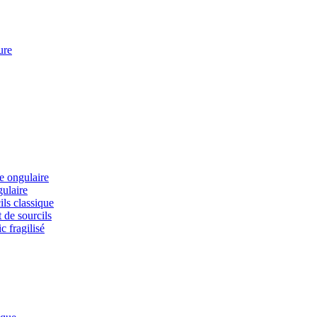
ure
ie ongulaire
gulaire
ils classique
 de sourcils
c fragilisé