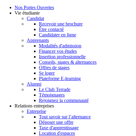
Nos Portes Ouvertes
Vie étudiante
Candidat
Recevoir une brochure
Être contacté
Candidater en ligne
Apprenants
Modalités d'admission
Financer vos études
Insertion professionnelle
Conseils, stages & alternances
Offres de stages
Se loger
Plateforme E-learning
Alumni
Le Club Terrade
Témoignages
Rejoignez la communauté
Relations entreprises
Entreprise
Tout savoir sur l’alternance
Déposer une offre
Taxe d'apprentissage
Location d'espaces