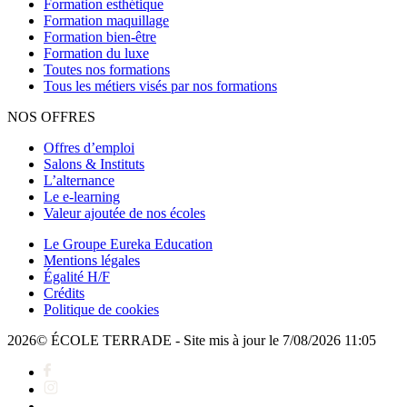
Formation esthétique
Formation maquillage
Formation bien-être
Formation du luxe
Toutes nos formations
Tous les métiers visés par nos formations
NOS OFFRES
Offres d’emploi
Salons & Instituts
L’alternance
Le e-learning
Valeur ajoutée de nos écoles
Le Groupe Eureka Education
Mentions légales
Égalité H/F
Crédits
Politique de cookies
2026© ÉCOLE TERRADE - Site mis à jour le 7/08/2026 11:05