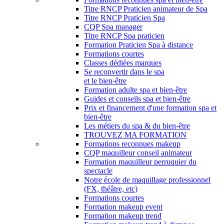
Titre RNCP Praticien animateur de Spa
Titre RNCP Praticien Spa
CQP Spa manager
Titre RNCP Spa praticien
Formation Praticien Spa à distance
Formations courtes
Classes dédiées marques
Se reconvertir dans le spa
et le bien-être
Formation adulte spa et bien-être
Guides et conseils spa et bien-être
Prix et financement d'une formation spa et
bien-être
Les métiers du spa & du bien-être
TROUVEZ MA FORMATION
Formations reconnues makeup
CQP maquilleur conseil animateur
Formation maquilleur perruquier du
spectacle
Notre école de maquillage professionnel
(FX, théâtre, etc)
Formations courtes
Formation makeup event
Formation makeup trend