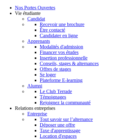
Nos Portes Ouvertes
Vie étudiante
Candidat
Recevoir une brochure
Être contacté
Candidater en ligne
Apprenants
Modalités d'admission
Financer vos études
Insertion professionnelle
Conseils, stages & alternances
Offres de stages
Se loger
Plateforme E-learning
Alumni
Le Club Terrade
Témoignages
Rejoignez la communauté
Relations entreprises
Entreprise
Tout savoir sur l’alternance
Déposer une offre
Taxe d'apprentissage
Location d'espaces