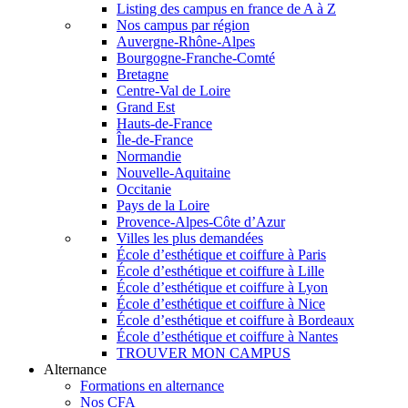
Listing des campus en france de A à Z
Nos campus par région
Auvergne-Rhône-Alpes
Bourgogne-Franche-Comté
Bretagne
Centre-Val de Loire
Grand Est
Hauts-de-France
Île-de-France
Normandie
Nouvelle-Aquitaine
Occitanie
Pays de la Loire
Provence-Alpes-Côte d’Azur
Villes les plus demandées
École d’esthétique et coiffure à Paris
École d’esthétique et coiffure à Lille
École d’esthétique et coiffure à Lyon
École d’esthétique et coiffure à Nice
École d’esthétique et coiffure à Bordeaux
École d’esthétique et coiffure à Nantes
TROUVER MON CAMPUS
Alternance
Formations en alternance
Nos CFA