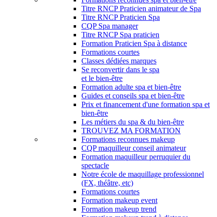
Titre RNCP Praticien animateur de Spa
Titre RNCP Praticien Spa
CQP Spa manager
Titre RNCP Spa praticien
Formation Praticien Spa à distance
Formations courtes
Classes dédiées marques
Se reconvertir dans le spa
et le bien-être
Formation adulte spa et bien-être
Guides et conseils spa et bien-être
Prix et financement d'une formation spa et
bien-être
Les métiers du spa & du bien-être
TROUVEZ MA FORMATION
Formations reconnues makeup
CQP maquilleur conseil animateur
Formation maquilleur perruquier du
spectacle
Notre école de maquillage professionnel
(FX, théâtre, etc)
Formations courtes
Formation makeup event
Formation makeup trend