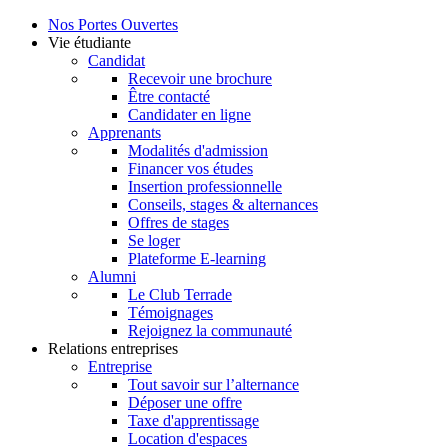
Nos Portes Ouvertes
Vie étudiante
Candidat
Recevoir une brochure
Être contacté
Candidater en ligne
Apprenants
Modalités d'admission
Financer vos études
Insertion professionnelle
Conseils, stages & alternances
Offres de stages
Se loger
Plateforme E-learning
Alumni
Le Club Terrade
Témoignages
Rejoignez la communauté
Relations entreprises
Entreprise
Tout savoir sur l’alternance
Déposer une offre
Taxe d'apprentissage
Location d'espaces