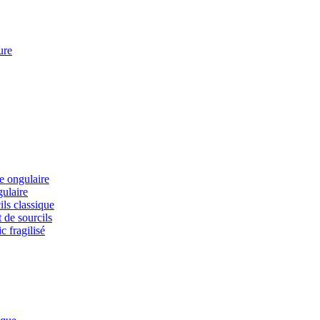
ure
ie ongulaire
gulaire
ils classique
 de sourcils
c fragilisé