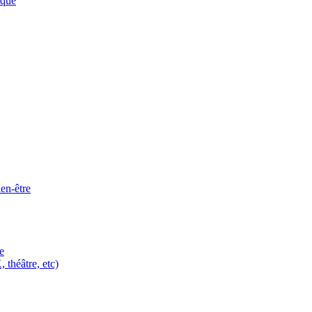
ique
ien-être
e
 théâtre, etc)