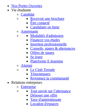
Nos Portes Ouvertes
Vie étudiante
Candidat
Recevoir une brochure
Être contacté
Candidater en ligne
Apprenants
Modalités d'admission
Financer vos études
Insertion professionnelle
Conseils, stages & alternances
Offres de stages
Se loger
Plateforme E-learning
Alumni
Le Club Terrade
Témoignages
Rejoignez la communauté
Relations entreprises
Entreprise
Tout savoir sur l’alternance
Déposer une offre
Taxe d'apprentissage
Location d'espaces