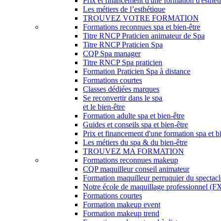
Prix et financement d'une formation d'esthét
Les métiers de l’esthétique
TROUVEZ VOTRE FORMATION
Formations reconnues spa et bien-être
Titre RNCP Praticien animateur de Spa
Titre RNCP Praticien Spa
CQP Spa manager
Titre RNCP Spa praticien
Formation Praticien Spa à distance
Formations courtes
Classes dédiées marques
Se reconvertir dans le spa
et le bien-être
Formation adulte spa et bien-être
Guides et conseils spa et bien-être
Prix et financement d'une formation spa et b
Les métiers du spa & du bien-être
TROUVEZ MA FORMATION
Formations reconnues makeup
CQP maquilleur conseil animateur
Formation maquilleur perruquier du spectacl
Notre école de maquillage professionnel (FX,
Formations courtes
Formation makeup event
Formation makeup trend