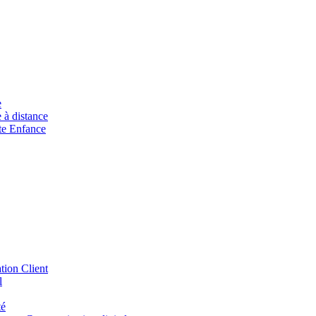
e
à distance
ite Enfance
tion Client
l
té