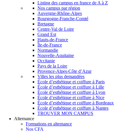
Listing des campus en france de A à Z
Nos campus par région
Auvergne-Rhône-Alpes
Bourgogne-Franche-Comté
Bretagne
Centre-Val de Loire
Grand Est
Hauts-de-France
Île-de-France
Normandie
Nouvelle-Aquitaine
Occitanie
Pays de la Loire
Provence-Alpes-Côte d’Azur
Villes les plus demandées
École d’esthétique et coiffure à Paris
École d’esthétique et coiffure à Lille
École d’esthétique et coiffure à Lyon
École d’esthétique et coiffure à Nice
École d’esthétique et coiffure à Bordeaux
École d’esthétique et coiffure à Nantes
TROUVER MON CAMPUS
Alternance
Formations en alternance
Nos CFA