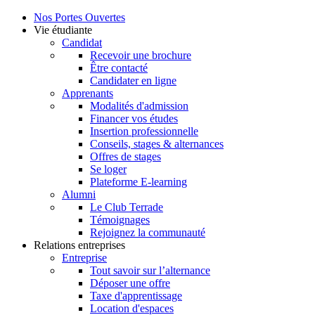
Nos Portes Ouvertes
Vie étudiante
Candidat
Recevoir une brochure
Être contacté
Candidater en ligne
Apprenants
Modalités d'admission
Financer vos études
Insertion professionnelle
Conseils, stages & alternances
Offres de stages
Se loger
Plateforme E-learning
Alumni
Le Club Terrade
Témoignages
Rejoignez la communauté
Relations entreprises
Entreprise
Tout savoir sur l’alternance
Déposer une offre
Taxe d'apprentissage
Location d'espaces