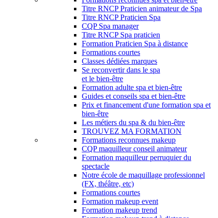
Titre RNCP Praticien animateur de Spa
Titre RNCP Praticien Spa
CQP Spa manager
Titre RNCP Spa praticien
Formation Praticien Spa à distance
Formations courtes
Classes dédiées marques
Se reconvertir dans le spa
et le bien-être
Formation adulte spa et bien-être
Guides et conseils spa et bien-être
Prix et financement d'une formation spa et
bien-être
Les métiers du spa & du bien-être
TROUVEZ MA FORMATION
Formations reconnues makeup
CQP maquilleur conseil animateur
Formation maquilleur perruquier du
spectacle
Notre école de maquillage professionnel
(FX, théâtre, etc)
Formations courtes
Formation makeup event
Formation makeup trend