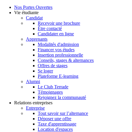
Nos Portes Ouvertes
Vie étudiante
Candidat
Recevoir une brochure
Être contacté
Candidater en ligne
Apprenants
Modalités d'admission
Financer vos études
Insertion professionnelle
Conseils, stages & alternances
Offres de stages
Se loger
Plateforme E-learning
Alumni
Le Club Terrade
Témoignages
Rejoignez la communauté
Relations entreprises
Entreprise
Tout savoir sur l’alternance
Déposer une offre
Taxe d'apprentissage
Location d'espaces