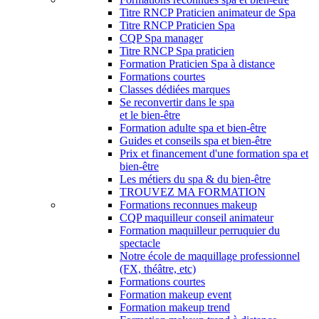
Titre RNCP Praticien animateur de Spa
Titre RNCP Praticien Spa
CQP Spa manager
Titre RNCP Spa praticien
Formation Praticien Spa à distance
Formations courtes
Classes dédiées marques
Se reconvertir dans le spa
et le bien-être
Formation adulte spa et bien-être
Guides et conseils spa et bien-être
Prix et financement d'une formation spa et
bien-être
Les métiers du spa & du bien-être
TROUVEZ MA FORMATION
Formations reconnues makeup
CQP maquilleur conseil animateur
Formation maquilleur perruquier du
spectacle
Notre école de maquillage professionnel
(FX, théâtre, etc)
Formations courtes
Formation makeup event
Formation makeup trend