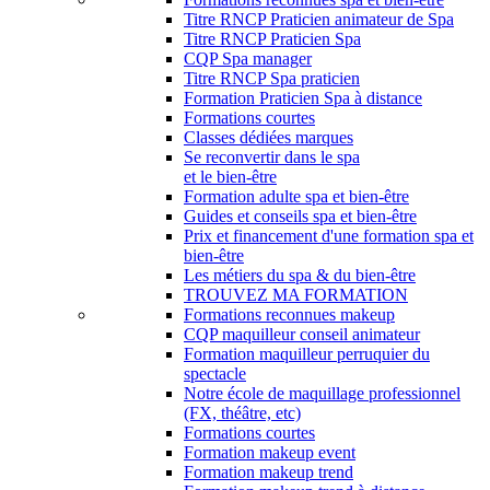
Titre RNCP Praticien animateur de Spa
Titre RNCP Praticien Spa
CQP Spa manager
Titre RNCP Spa praticien
Formation Praticien Spa à distance
Formations courtes
Classes dédiées marques
Se reconvertir dans le spa
et le bien-être
Formation adulte spa et bien-être
Guides et conseils spa et bien-être
Prix et financement d'une formation spa et
bien-être
Les métiers du spa & du bien-être
TROUVEZ MA FORMATION
Formations reconnues makeup
CQP maquilleur conseil animateur
Formation maquilleur perruquier du
spectacle
Notre école de maquillage professionnel
(FX, théâtre, etc)
Formations courtes
Formation makeup event
Formation makeup trend