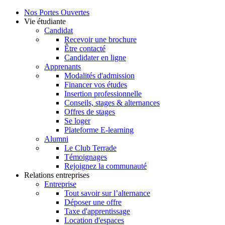
Nos Portes Ouvertes
Vie étudiante
Candidat
Recevoir une brochure
Être contacté
Candidater en ligne
Apprenants
Modalités d'admission
Financer vos études
Insertion professionnelle
Conseils, stages & alternances
Offres de stages
Se loger
Plateforme E-learning
Alumni
Le Club Terrade
Témoignages
Rejoignez la communauté
Relations entreprises
Entreprise
Tout savoir sur l’alternance
Déposer une offre
Taxe d'apprentissage
Location d'espaces