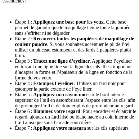
essentielles :
Étape 1 :
Appliquez une base pour les yeux
. Cette base
permet de garantir que le maquillage tienne toute la journée
sans s’effriter ni se dégrader
Étape 2 :
Recouvrez toutes les paupières de maquillage de
couleur poudre
. Si vous souhaitez accentuer le pli de l’œil
utiliser un pinceau estompeur et des fards à paupières plutôt
brun.
Étape 3 :
Tracez une ligne d’eyeliner
. Appliquez l’eyeliner
en traçant une ligne fine sur la ligne des cils. Il est important
d’adapter la forme et l’épaisseur de la ligne en fonction de la
forme de vos yeux.
Étape 4 :
Estompez l’eyeliner
. Utilisez un fard noir pour
estomper la partie externe de l’eye liner.
Étape 5 :
Appliquez un crayon noir
sur le bord interne
supérieur de l’œil en assombrissant l’espace entre les cils, afin
de prolonger l’œil et de donner plus de profondeur au regard.
Étape 6 :
Illuminez votre regard
. Pour encadrer et éclaircir le
regard, ajoutez un fard irisé ou blanc nacré au coin interne de
l’œil ainsi que sous l’arcade sourcilière
Étape 7 :
Appliquez votre
mascara
sur les cils supérieurs