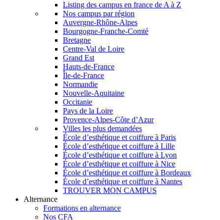
Listing des campus en france de A à Z
Nos campus par région
Auvergne-Rhône-Alpes
Bourgogne-Franche-Comté
Bretagne
Centre-Val de Loire
Grand Est
Hauts-de-France
Île-de-France
Normandie
Nouvelle-Aquitaine
Occitanie
Pays de la Loire
Provence-Alpes-Côte d’Azur
Villes les plus demandées
École d’esthétique et coiffure à Paris
École d’esthétique et coiffure à Lille
École d’esthétique et coiffure à Lyon
École d’esthétique et coiffure à Nice
École d’esthétique et coiffure à Bordeaux
École d’esthétique et coiffure à Nantes
TROUVER MON CAMPUS
Alternance
Formations en alternance
Nos CFA