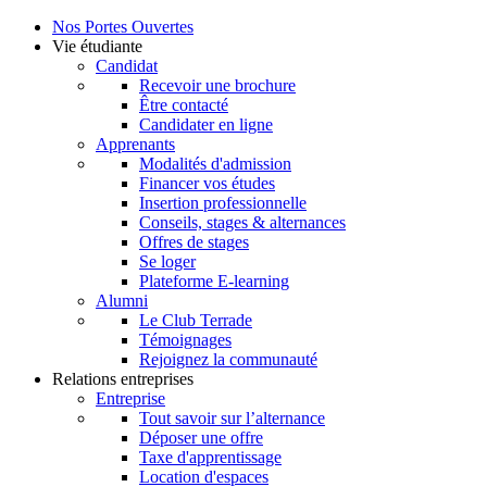
Nos Portes Ouvertes
Vie étudiante
Candidat
Recevoir une brochure
Être contacté
Candidater en ligne
Apprenants
Modalités d'admission
Financer vos études
Insertion professionnelle
Conseils, stages & alternances
Offres de stages
Se loger
Plateforme E-learning
Alumni
Le Club Terrade
Témoignages
Rejoignez la communauté
Relations entreprises
Entreprise
Tout savoir sur l’alternance
Déposer une offre
Taxe d'apprentissage
Location d'espaces