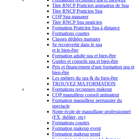
Titre RNCP Praticien animateur de Spa
Titre RNCP Praticien Spa
CQP Spa manager
Titre RNCP Spa praticien
Formation Praticien Spa à distance
Formations courtes
Classes dédiées marques
Se reconvertir dans le spa
et le bien-être
Formation adulte spa et bien-être
Guides et conseils spa et bien-être
Prix et financement d'une formation spa et
bien-être
Les métiers du spa & du bien-être
TROUVEZ MA FORMATION
Formations reconnues makeup
CQP maquilleur conseil animateur
Formation maquilleur perruquier du
spectacle
Notre école de maquillage professionnel
(FX, théâtre, etc)
Formations courtes
Formation makeup event
Formation makeup trend