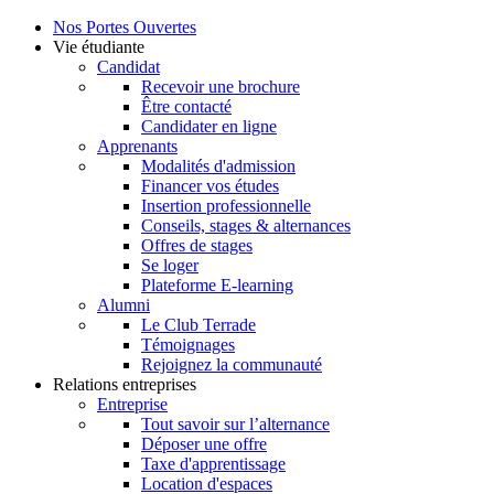
Nos Portes Ouvertes
Vie étudiante
Candidat
Recevoir une brochure
Être contacté
Candidater en ligne
Apprenants
Modalités d'admission
Financer vos études
Insertion professionnelle
Conseils, stages & alternances
Offres de stages
Se loger
Plateforme E-learning
Alumni
Le Club Terrade
Témoignages
Rejoignez la communauté
Relations entreprises
Entreprise
Tout savoir sur l’alternance
Déposer une offre
Taxe d'apprentissage
Location d'espaces