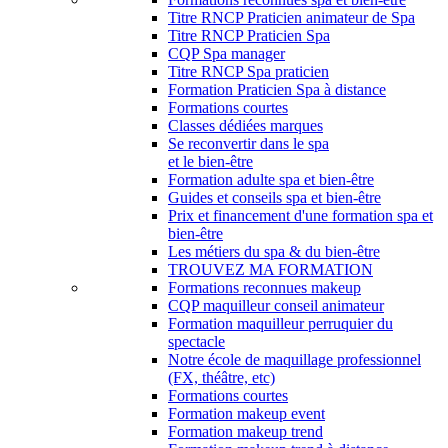
Titre RNCP Praticien animateur de Spa
Titre RNCP Praticien Spa
CQP Spa manager
Titre RNCP Spa praticien
Formation Praticien Spa à distance
Formations courtes
Classes dédiées marques
Se reconvertir dans le spa
et le bien-être
Formation adulte spa et bien-être
Guides et conseils spa et bien-être
Prix et financement d'une formation spa et
bien-être
Les métiers du spa & du bien-être
TROUVEZ MA FORMATION
Formations reconnues makeup
CQP maquilleur conseil animateur
Formation maquilleur perruquier du
spectacle
Notre école de maquillage professionnel
(FX, théâtre, etc)
Formations courtes
Formation makeup event
Formation makeup trend