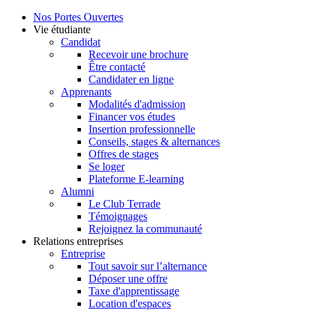
Nos Portes Ouvertes
Vie étudiante
Candidat
Recevoir une brochure
Être contacté
Candidater en ligne
Apprenants
Modalités d'admission
Financer vos études
Insertion professionnelle
Conseils, stages & alternances
Offres de stages
Se loger
Plateforme E-learning
Alumni
Le Club Terrade
Témoignages
Rejoignez la communauté
Relations entreprises
Entreprise
Tout savoir sur l’alternance
Déposer une offre
Taxe d'apprentissage
Location d'espaces