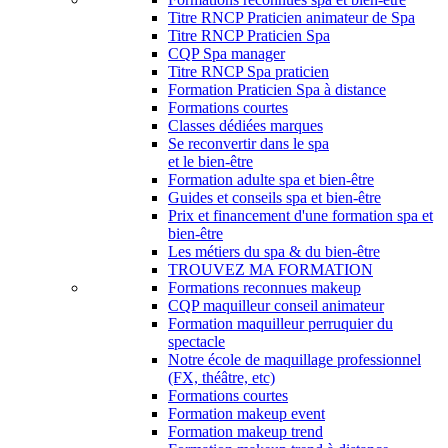
Titre RNCP Praticien animateur de Spa
Titre RNCP Praticien Spa
CQP Spa manager
Titre RNCP Spa praticien
Formation Praticien Spa à distance
Formations courtes
Classes dédiées marques
Se reconvertir dans le spa
et le bien-être
Formation adulte spa et bien-être
Guides et conseils spa et bien-être
Prix et financement d'une formation spa et
bien-être
Les métiers du spa & du bien-être
TROUVEZ MA FORMATION
Formations reconnues makeup
CQP maquilleur conseil animateur
Formation maquilleur perruquier du
spectacle
Notre école de maquillage professionnel
(FX, théâtre, etc)
Formations courtes
Formation makeup event
Formation makeup trend