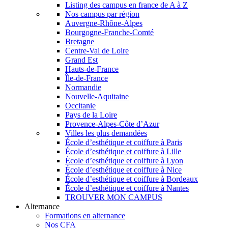
Listing des campus en france de A à Z
Nos campus par région
Auvergne-Rhône-Alpes
Bourgogne-Franche-Comté
Bretagne
Centre-Val de Loire
Grand Est
Hauts-de-France
Île-de-France
Normandie
Nouvelle-Aquitaine
Occitanie
Pays de la Loire
Provence-Alpes-Côte d’Azur
Villes les plus demandées
École d’esthétique et coiffure à Paris
École d’esthétique et coiffure à Lille
École d’esthétique et coiffure à Lyon
École d’esthétique et coiffure à Nice
École d’esthétique et coiffure à Bordeaux
École d’esthétique et coiffure à Nantes
TROUVER MON CAMPUS
Alternance
Formations en alternance
Nos CFA