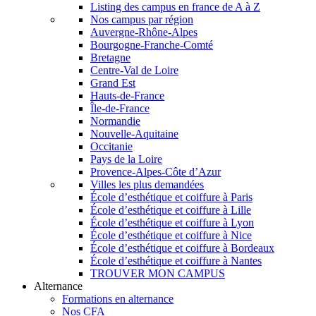
Listing des campus en france de A à Z
Nos campus par région
Auvergne-Rhône-Alpes
Bourgogne-Franche-Comté
Bretagne
Centre-Val de Loire
Grand Est
Hauts-de-France
Île-de-France
Normandie
Nouvelle-Aquitaine
Occitanie
Pays de la Loire
Provence-Alpes-Côte d’Azur
Villes les plus demandées
École d’esthétique et coiffure à Paris
École d’esthétique et coiffure à Lille
École d’esthétique et coiffure à Lyon
École d’esthétique et coiffure à Nice
École d’esthétique et coiffure à Bordeaux
École d’esthétique et coiffure à Nantes
TROUVER MON CAMPUS
Alternance
Formations en alternance
Nos CFA