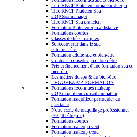
Titre RNCP Praticien animateur de Spa
Titre RNCP Praticien Spa
CQP Spa manager
Titre RNCP Spa praticien
Formation Praticien Spa à distance
Formations courtes
Classes dédiées marques
Se reconvertir dans le spa
et le bien-être
Formation adulte spa et bien-être
Guides et conseils spa et bien-être
Prix et financement d'une formation spa et
bien-être
Les métiers du spa & du bien-être
TROUVEZ MA FORMATION
Formations reconnues makeup
CQP maquilleur conseil animateur
Formation maquilleur perruquier du
spectacle
Notre école de maquillage professionnel
(FX, théâtre, etc)
Formations courtes
Formation makeup event
Formation makeup trend