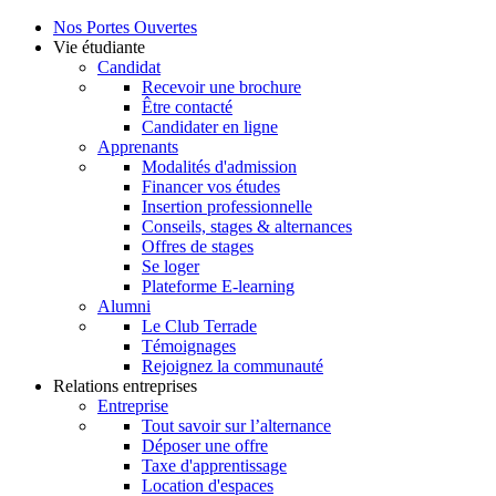
Nos Portes Ouvertes
Vie étudiante
Candidat
Recevoir une brochure
Être contacté
Candidater en ligne
Apprenants
Modalités d'admission
Financer vos études
Insertion professionnelle
Conseils, stages & alternances
Offres de stages
Se loger
Plateforme E-learning
Alumni
Le Club Terrade
Témoignages
Rejoignez la communauté
Relations entreprises
Entreprise
Tout savoir sur l’alternance
Déposer une offre
Taxe d'apprentissage
Location d'espaces